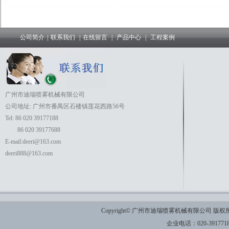
公司简介
|
联系我们
|
在线留言
|
产品中心
|
工程案例
广州市迪瑞喷雾机械有限公司
公司地址: 广州市番禺区石楼镇莲花西路56号
Tel: 86 020 39177188
86 020 39177688
E-mail:deeri@163.com
deeri888@163.com
Copyright© 广州市迪瑞喷雾机械有限公司 版
企业电话：020-391